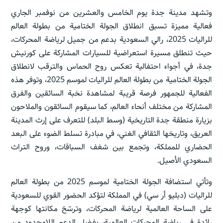
وتشهد مدينة جدة يوم الخامس والعشرين من نوفمبر الجاري
فعالية مميزة تسبق انطلاق الجولة الختامية من بطولة العالم
للراليات 2025، رالي السعودية بدعم من جميل لرياضة المحركات،
حيث تنطلق مسيرة استعراضية للسيارات المشاركة على كورنيش
جدة، في أجواء احتفالية تعكس روح الحماس والترقب لانطلاق
الجولة الختامية من بطولة العالم للراليات لموسم 2025، وتوفر هذه
الفعالية للجمهور فرصة قريبة لمشاهدة نخبة السائقين والفرق
المشاركة من مختلف أنحاء العالم، كما سيقوم السائقون والملاحون
بزيارة منطقة جدة التاريخية (وسط البلد) للتعرف على إرث المدينة
العريق، وتاريخها الثقافي الغني، في مبادرة تسلط الضوء على البعد
الحضاري للمملكة، وتجمع بين شغف السباقات، وروح التراث
السعودي الأصيل.
وتأتي استضافة الجولة الختامية لموسم 2025 من بطولة العالم
للراليات (دبليو أر سي) في المملكة لتؤكد الحضور القوي للسعودية
على الساحة العالمية لرياضة المحركات، وترسّخ مكانتها كوجهة
رائدة في رياضة المحركات العالمية، بفضل الدعم اللامحدود من