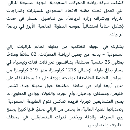
كشفت شركة رياضة المحركات السعودية، الجهة المسوقة للرالي،
التي تعمل تحت مظلة الاتحاد السعودي للسيارات والدراجات
النارية، وبإشراف وزارة الرياضة، عن تفاصيل المسار في حدث
يُشكل ختاماً استثنائياً لموسم البطولة العالمية الأبرز في رياضة
الراليات.
يشارك في الجولة الختامية من بطولة العالم للراليات، رالي
السعودية – بدعم من جميل لرياضة المحركات، 82 سائقًا وملاحًا
يمثلون 25 جنسية مختلفة، يتنافسون عبر ثلاث فئات رئيسية، في
مسار يبلغ طوله الإجمالي 1218 كيلومترًا، منها 319 كيلومترًا من
المراحل الخاصة الخاضعة للتوقيت، موزعة على 17 مرحلة تقام على
مدى أربعة أيام، في مناطق مختلفة حول مدينة جدة، تشمل
خليص، وعسفان، وذهبان، وأم الجرم، والغولاء، ووادي المطوي، ما
يمنح المتسابقين تجربة فريدة تعكس تنوع الطبيعة السعودية,
وتحدياتها الفنية العالية، ما يجعل من الرالي تحديًا فنيًا كبيرًا يجمع
بين السرعة، والدقة ويختبر قدرات المتسابقين في مختلف
الظروف والتضاريس.