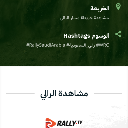

الخريطة
مشاهدة خريطة مسار الرالي

الوسوم Hashtags
#RallySaudiArabia #رالي_السعودية #WRC
مشاهدة الرالي