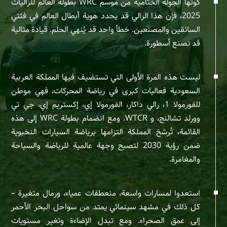
كونها الجولة الختامية من موسم WRC بطولة العالم للراليات
2025، فإن هذا الرالي قد يحدد هوية أبطال العالم في فئتي
السائقين والمصنعين. خطأ واحد قد يُنهي الحلم. قيادة مثالية
قد تصنع أسطورة.
ليست هذه المرة الأولى التي تستضيف فيها المملكة العربية
السعودية فعاليات كبرى في رياضة المحركات، فهي موطن
للفورمولا 1، رالي داكار، الفورمولا إي، إكستريم إي، جي تي
وورلد تشالنج، و WTCR. ومع انضمام بطولة WRC إلى هذه
القائمة، تُرسّخ المملكة التزامها برياضة السيارات النخبوية
ضمن رؤية 2030 لتصبح وجهة عالمية للرياضة والسياحة
والمغامرة.
استعدوا لمسارات واسعة، منعطفات عمياء، ورمال متغيرة –
كل ذلك في مشهد سينمائي يمتد من سواحل البحر الأحمر
إلى عمق الصحراء. ومع تبدل الإضاءة وتغير مستويات